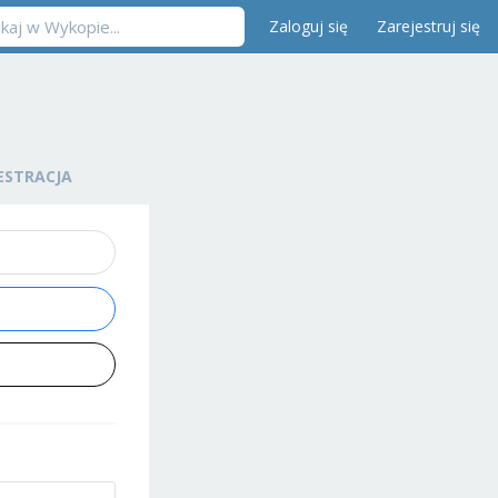
Zaloguj się
Zarejestruj się
ESTRACJA