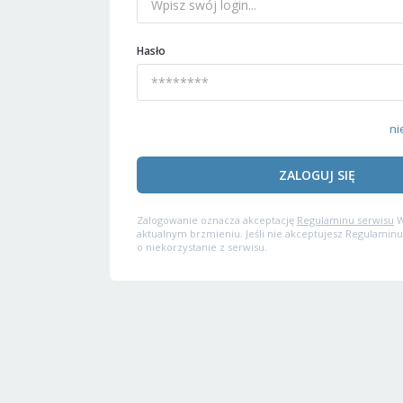
Hasło
ni
ZALOGUJ SIĘ
Zalogowanie oznacza akceptację
Regulaminu serwisu
W
aktualnym brzmieniu. Jeśli nie akceptujesz Regulaminu
o niekorzystanie z serwisu.