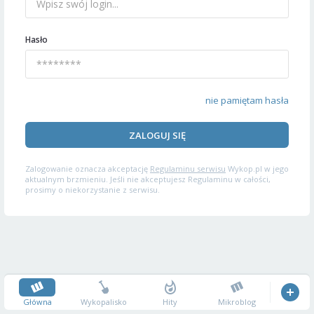
Hasło
nie pamiętam hasła
ZALOGUJ SIĘ
Zalogowanie oznacza akceptację
Regulaminu serwisu
Wykop.pl w jego
aktualnym brzmieniu. Jeśli nie akceptujesz Regulaminu w całości,
prosimy o niekorzystanie z serwisu.
Główna
Wykopalisko
Hity
Mikroblog