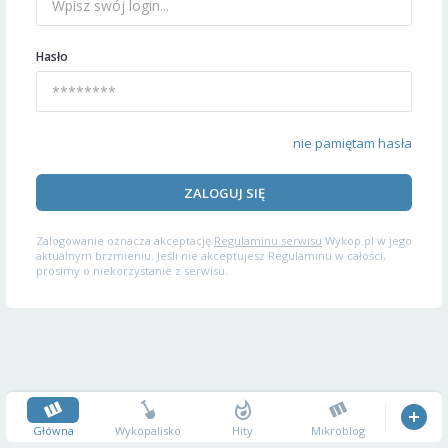
Hasło
nie pamiętam hasła
ZALOGUJ SIĘ
Zalogowanie oznacza akceptację
Regulaminu serwisu
Wykop.pl w jego
aktualnym brzmieniu. Jeśli nie akceptujesz Regulaminu w całości,
prosimy o niekorzystanie z serwisu.
Główna
Wykopalisko
Hity
Mikroblog