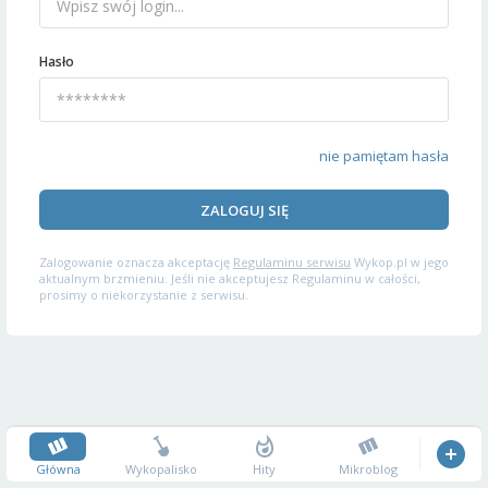
Hasło
nie pamiętam hasła
ZALOGUJ SIĘ
Zalogowanie oznacza akceptację
Regulaminu serwisu
Wykop.pl w jego
aktualnym brzmieniu. Jeśli nie akceptujesz Regulaminu w całości,
prosimy o niekorzystanie z serwisu.
Główna
Wykopalisko
Hity
Mikroblog