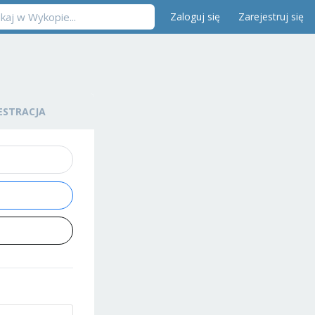
Zaloguj się
Zarejestruj się
ESTRACJA