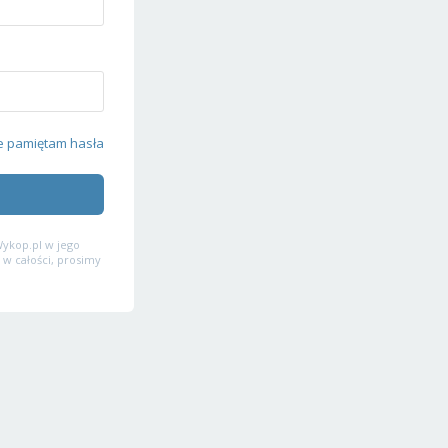
e pamiętam hasła
ykop.pl w jego
 w całości, prosimy