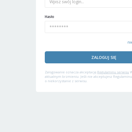
Hasło
ni
ZALOGUJ SIĘ
Zalogowanie oznacza akceptację
Regulaminu serwisu
W
aktualnym brzmieniu. Jeśli nie akceptujesz Regulaminu
o niekorzystanie z serwisu.