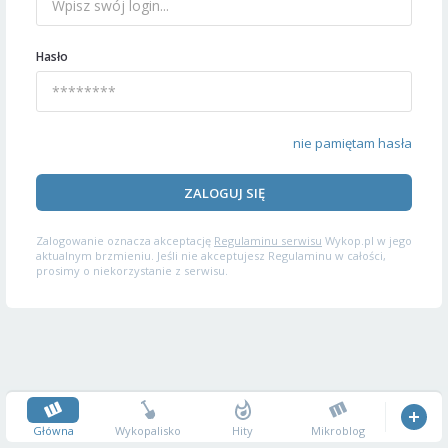
Hasło
nie pamiętam hasła
ZALOGUJ SIĘ
Zalogowanie oznacza akceptację
Regulaminu serwisu
Wykop.pl w jego
aktualnym brzmieniu. Jeśli nie akceptujesz Regulaminu w całości,
prosimy o niekorzystanie z serwisu.
Główna
Wykopalisko
Hity
Mikroblog