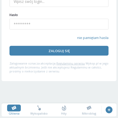
Hasło
nie pamiętam hasła
ZALOGUJ SIĘ
Zalogowanie oznacza akceptację
Regulaminu serwisu
Wykop.pl w jego
aktualnym brzmieniu. Jeśli nie akceptujesz Regulaminu w całości,
prosimy o niekorzystanie z serwisu.
Główna
Wykopalisko
Hity
Mikroblog