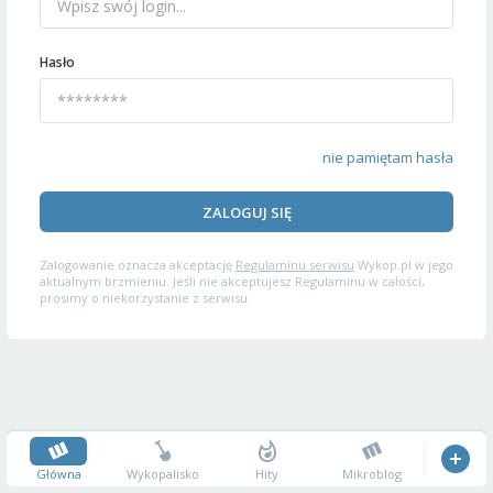
Hasło
nie pamiętam hasła
ZALOGUJ SIĘ
Zalogowanie oznacza akceptację
Regulaminu serwisu
Wykop.pl w jego
aktualnym brzmieniu. Jeśli nie akceptujesz Regulaminu w całości,
prosimy o niekorzystanie z serwisu.
Główna
Wykopalisko
Hity
Mikroblog