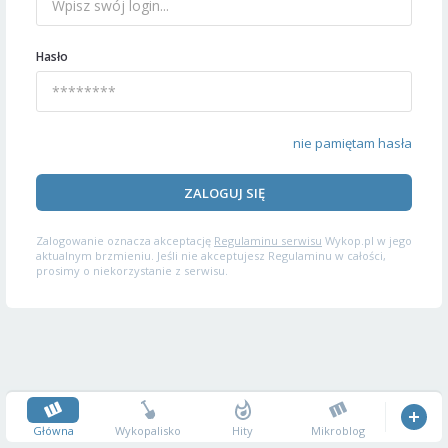
Hasło
nie pamiętam hasła
ZALOGUJ SIĘ
Zalogowanie oznacza akceptację
Regulaminu serwisu
Wykop.pl w jego
aktualnym brzmieniu. Jeśli nie akceptujesz Regulaminu w całości,
prosimy o niekorzystanie z serwisu.
Główna
Wykopalisko
Hity
Mikroblog