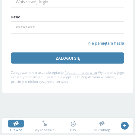
Hasło
nie pamiętam hasła
ZALOGUJ SIĘ
Zalogowanie oznacza akceptację
Regulaminu serwisu
Wykop.pl w jego
aktualnym brzmieniu. Jeśli nie akceptujesz Regulaminu w całości,
prosimy o niekorzystanie z serwisu.
Główna
Wykopalisko
Hity
Mikroblog