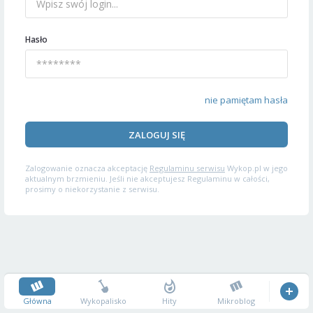
Hasło
nie pamiętam hasła
ZALOGUJ SIĘ
Zalogowanie oznacza akceptację
Regulaminu serwisu
Wykop.pl w jego
aktualnym brzmieniu. Jeśli nie akceptujesz Regulaminu w całości,
prosimy o niekorzystanie z serwisu.
Główna
Wykopalisko
Hity
Mikroblog