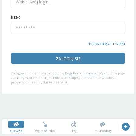
Hasło
nie pamiętam hasła
ZALOGUJ SIĘ
Zalogowanie oznacza akceptację
Regulaminu serwisu
Wykop.pl w jego
aktualnym brzmieniu. Jeśli nie akceptujesz Regulaminu w całości,
prosimy o niekorzystanie z serwisu.
Główna
Wykopalisko
Hity
Mikroblog