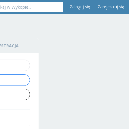
Zaloguj się
Zarejestruj się
ESTRACJA