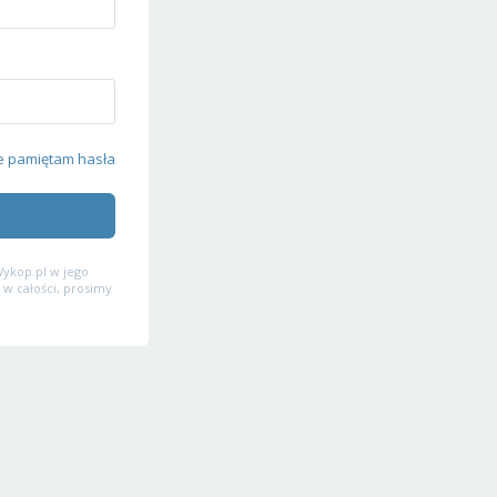
e pamiętam hasła
ykop.pl w jego
 w całości, prosimy