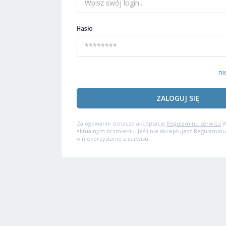
Hasło
ni
ZALOGUJ SIĘ
Zalogowanie oznacza akceptację
Regulaminu serwisu
W
aktualnym brzmieniu. Jeśli nie akceptujesz Regulaminu
o niekorzystanie z serwisu.