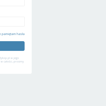
e pamiętam hasła
ykop.pl w jego
 w całości, prosimy