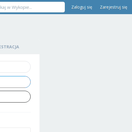
Zaloguj się
Zarejestruj się
ESTRACJA