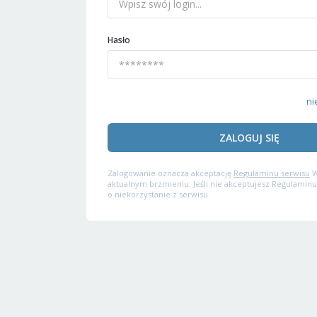
Hasło
ni
ZALOGUJ SIĘ
Zalogowanie oznacza akceptację
Regulaminu serwisu
W
aktualnym brzmieniu. Jeśli nie akceptujesz Regulaminu
o niekorzystanie z serwisu.