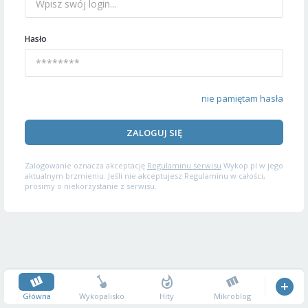
Hasło
nie pamiętam hasła
ZALOGUJ SIĘ
Zalogowanie oznacza akceptację
Regulaminu serwisu
Wykop.pl w jego
aktualnym brzmieniu. Jeśli nie akceptujesz Regulaminu w całości,
prosimy o niekorzystanie z serwisu.
Główna
Wykopalisko
Hity
Mikroblog