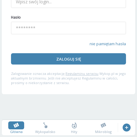
Hasło
nie pamiętam hasła
ZALOGUJ SIĘ
Zalogowanie oznacza akceptację
Regulaminu serwisu
Wykop.pl w jego
aktualnym brzmieniu. Jeśli nie akceptujesz Regulaminu w całości,
prosimy o niekorzystanie z serwisu.
Główna
Wykopalisko
Hity
Mikroblog