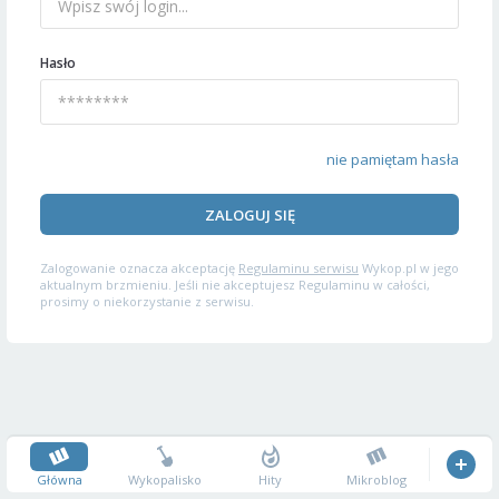
Hasło
nie pamiętam hasła
ZALOGUJ SIĘ
Zalogowanie oznacza akceptację
Regulaminu serwisu
Wykop.pl w jego
aktualnym brzmieniu. Jeśli nie akceptujesz Regulaminu w całości,
prosimy o niekorzystanie z serwisu.
Główna
Wykopalisko
Hity
Mikroblog