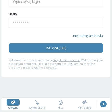
Hasło
nie pamiętam hasła
ZALOGUJ SIĘ
Zalogowanie oznacza akceptację
Regulaminu serwisu
Wykop.pl w jego
aktualnym brzmieniu. Jeśli nie akceptujesz Regulaminu w całości,
prosimy o niekorzystanie z serwisu.
Główna
Wykopalisko
Hity
Mikroblog