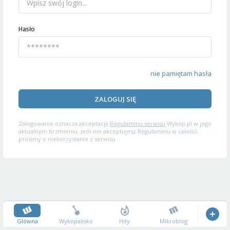
Hasło
nie pamiętam hasła
ZALOGUJ SIĘ
Zalogowanie oznacza akceptację
Regulaminu serwisu
Wykop.pl w jego
aktualnym brzmieniu. Jeśli nie akceptujesz Regulaminu w całości,
prosimy o niekorzystanie z serwisu.
Główna
Wykopalisko
Hity
Mikroblog