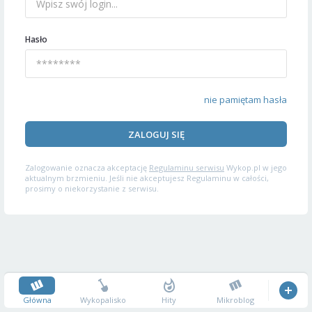
Hasło
nie pamiętam hasła
ZALOGUJ SIĘ
Zalogowanie oznacza akceptację
Regulaminu serwisu
Wykop.pl w jego
aktualnym brzmieniu. Jeśli nie akceptujesz Regulaminu w całości,
prosimy o niekorzystanie z serwisu.
Główna
Wykopalisko
Hity
Mikroblog