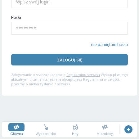
Hasło
nie pamiętam hasła
ZALOGUJ SIĘ
Zalogowanie oznacza akceptację
Regulaminu serwisu
Wykop.pl w jego
aktualnym brzmieniu. Jeśli nie akceptujesz Regulaminu w całości,
prosimy o niekorzystanie z serwisu.
Główna
Wykopalisko
Hity
Mikroblog