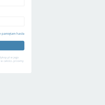
e pamiętam hasła
ykop.pl w jego
 w całości, prosimy