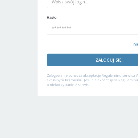
Hasło
ni
ZALOGUJ SIĘ
Zalogowanie oznacza akceptację
Regulaminu serwisu
W
aktualnym brzmieniu. Jeśli nie akceptujesz Regulaminu
o niekorzystanie z serwisu.