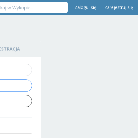
Zaloguj się
Zarejestruj się
ESTRACJA