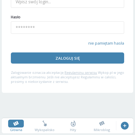
Hasło
nie pamiętam hasła
ZALOGUJ SIĘ
Zalogowanie oznacza akceptację
Regulaminu serwisu
Wykop.pl w jego
aktualnym brzmieniu. Jeśli nie akceptujesz Regulaminu w całości,
prosimy o niekorzystanie z serwisu.
Główna
Wykopalisko
Hity
Mikroblog