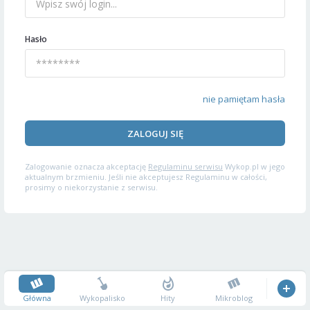
Hasło
nie pamiętam hasła
ZALOGUJ SIĘ
Zalogowanie oznacza akceptację
Regulaminu serwisu
Wykop.pl w jego
aktualnym brzmieniu. Jeśli nie akceptujesz Regulaminu w całości,
prosimy o niekorzystanie z serwisu.
Główna
Wykopalisko
Hity
Mikroblog