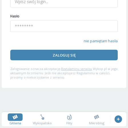
Hasło
nie pamiętam hasła
ZALOGUJ SIĘ
Zalogowanie oznacza akceptację
Regulaminu serwisu
Wykop.pl w jego
aktualnym brzmieniu. Jeśli nie akceptujesz Regulaminu w całości,
prosimy o niekorzystanie z serwisu.
Główna
Wykopalisko
Hity
Mikroblog