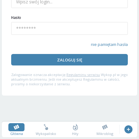
Hasło
nie pamiętam hasła
ZALOGUJ SIĘ
Zalogowanie oznacza akceptację
Regulaminu serwisu
Wykop.pl w jego
aktualnym brzmieniu. Jeśli nie akceptujesz Regulaminu w całości,
prosimy o niekorzystanie z serwisu.
Główna
Wykopalisko
Hity
Mikroblog