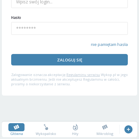
Hasło
nie pamiętam hasła
ZALOGUJ SIĘ
Zalogowanie oznacza akceptację
Regulaminu serwisu
Wykop.pl w jego
aktualnym brzmieniu. Jeśli nie akceptujesz Regulaminu w całości,
prosimy o niekorzystanie z serwisu.
Główna
Wykopalisko
Hity
Mikroblog