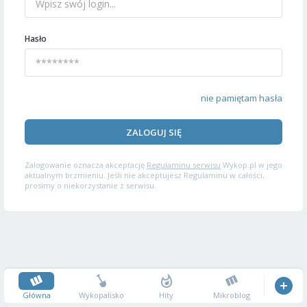
Hasło
nie pamiętam hasła
ZALOGUJ SIĘ
Zalogowanie oznacza akceptację
Regulaminu serwisu
Wykop.pl w jego
aktualnym brzmieniu. Jeśli nie akceptujesz Regulaminu w całości,
prosimy o niekorzystanie z serwisu.
Główna
Wykopalisko
Hity
Mikroblog