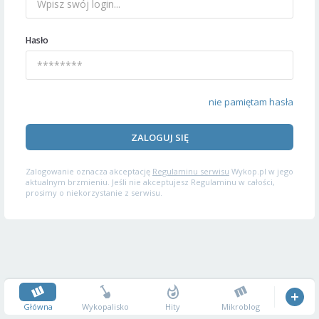
Hasło
nie pamiętam hasła
ZALOGUJ SIĘ
Zalogowanie oznacza akceptację
Regulaminu serwisu
Wykop.pl w jego
aktualnym brzmieniu. Jeśli nie akceptujesz Regulaminu w całości,
prosimy o niekorzystanie z serwisu.
Główna
Wykopalisko
Hity
Mikroblog