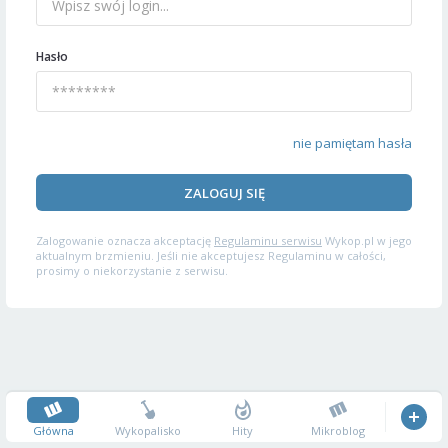
Hasło
nie pamiętam hasła
ZALOGUJ SIĘ
Zalogowanie oznacza akceptację
Regulaminu serwisu
Wykop.pl w jego
aktualnym brzmieniu. Jeśli nie akceptujesz Regulaminu w całości,
prosimy o niekorzystanie z serwisu.
Główna
Wykopalisko
Hity
Mikroblog