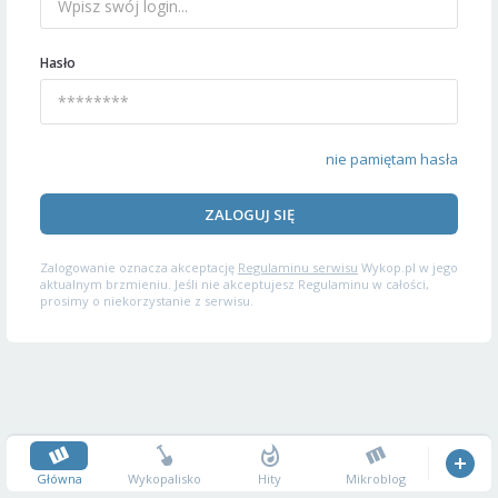
Hasło
nie pamiętam hasła
ZALOGUJ SIĘ
Zalogowanie oznacza akceptację
Regulaminu serwisu
Wykop.pl w jego
aktualnym brzmieniu. Jeśli nie akceptujesz Regulaminu w całości,
prosimy o niekorzystanie z serwisu.
Główna
Wykopalisko
Hity
Mikroblog