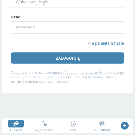
Hasło
nie pamiętam hasła
ZALOGUJ SIĘ
Zalogowanie oznacza akceptację
Regulaminu serwisu
Wykop.pl w jego
aktualnym brzmieniu. Jeśli nie akceptujesz Regulaminu w całości,
prosimy o niekorzystanie z serwisu.
Główna
Wykopalisko
Hity
Mikroblog