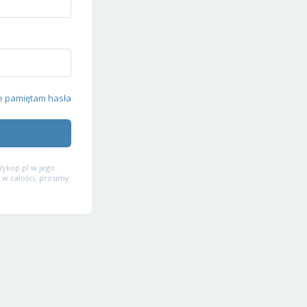
e pamiętam hasła
ykop.pl w jego
 w całości, prosimy