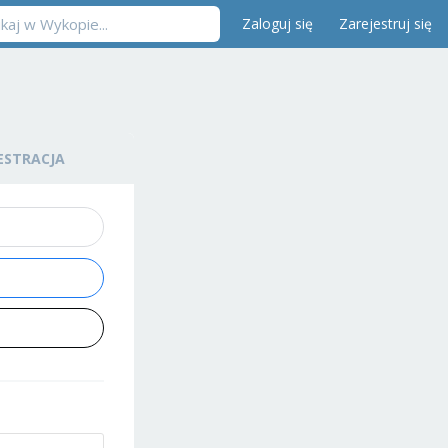
Zaloguj się
Zarejestruj się
ESTRACJA