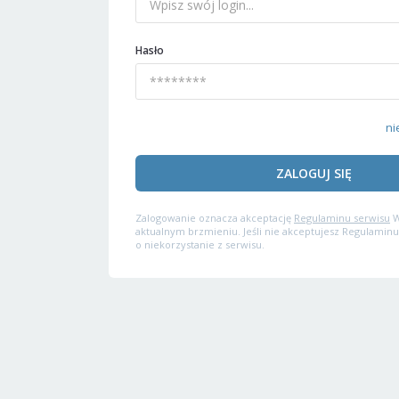
Hasło
ni
ZALOGUJ SIĘ
Zalogowanie oznacza akceptację
Regulaminu serwisu
W
aktualnym brzmieniu. Jeśli nie akceptujesz Regulaminu
o niekorzystanie z serwisu.