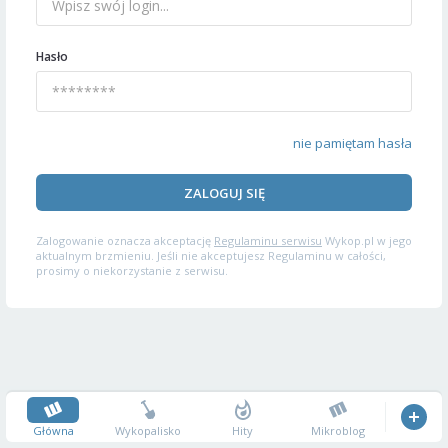
Hasło
nie pamiętam hasła
ZALOGUJ SIĘ
Zalogowanie oznacza akceptację
Regulaminu serwisu
Wykop.pl w jego
aktualnym brzmieniu. Jeśli nie akceptujesz Regulaminu w całości,
prosimy o niekorzystanie z serwisu.
Główna
Wykopalisko
Hity
Mikroblog