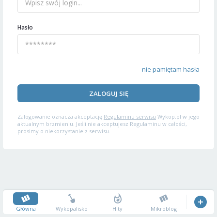
Hasło
nie pamiętam hasła
ZALOGUJ SIĘ
Zalogowanie oznacza akceptację
Regulaminu serwisu
Wykop.pl w jego
aktualnym brzmieniu. Jeśli nie akceptujesz Regulaminu w całości,
prosimy o niekorzystanie z serwisu.
Główna
Wykopalisko
Hity
Mikroblog