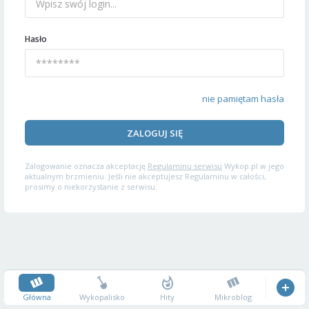
Hasło
nie pamiętam hasła
ZALOGUJ SIĘ
Zalogowanie oznacza akceptację
Regulaminu serwisu
Wykop.pl w jego
aktualnym brzmieniu. Jeśli nie akceptujesz Regulaminu w całości,
prosimy o niekorzystanie z serwisu.
Główna
Wykopalisko
Hity
Mikroblog