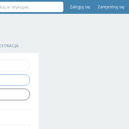
Zaloguj się
Zarejestruj się
ESTRACJA