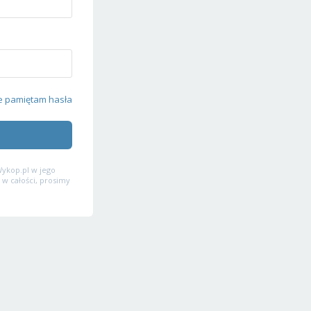
e pamiętam hasła
ykop.pl w jego
 w całości, prosimy