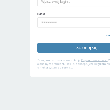
Hasło
ni
ZALOGUJ SIĘ
Zalogowanie oznacza akceptację
Regulaminu serwisu
W
aktualnym brzmieniu. Jeśli nie akceptujesz Regulaminu
o niekorzystanie z serwisu.