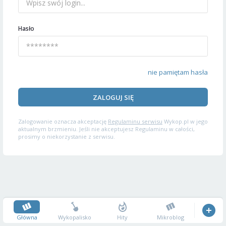
Hasło
nie pamiętam hasła
ZALOGUJ SIĘ
Zalogowanie oznacza akceptację
Regulaminu serwisu
Wykop.pl w jego
aktualnym brzmieniu. Jeśli nie akceptujesz Regulaminu w całości,
prosimy o niekorzystanie z serwisu.
Główna
Wykopalisko
Hity
Mikroblog