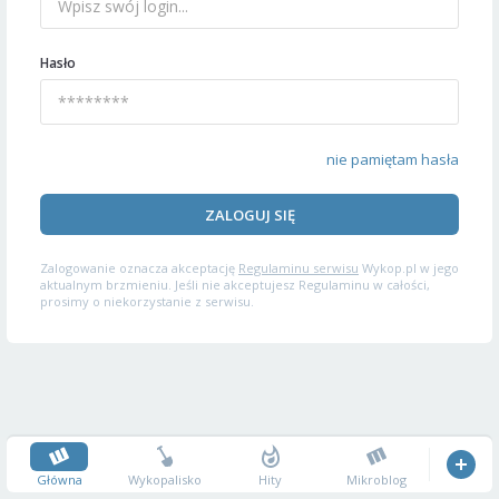
Hasło
nie pamiętam hasła
ZALOGUJ SIĘ
Zalogowanie oznacza akceptację
Regulaminu serwisu
Wykop.pl w jego
aktualnym brzmieniu. Jeśli nie akceptujesz Regulaminu w całości,
prosimy o niekorzystanie z serwisu.
Główna
Wykopalisko
Hity
Mikroblog