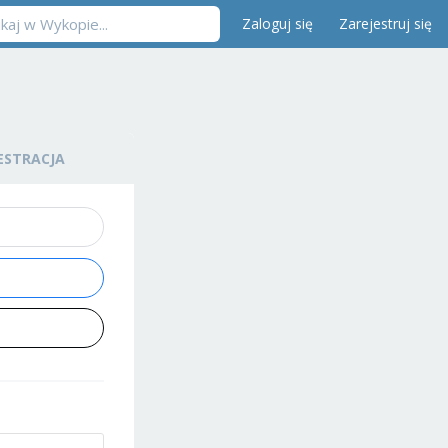
Zaloguj się
Zarejestruj się
ESTRACJA