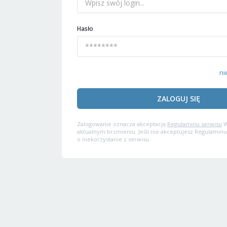
Hasło
ni
ZALOGUJ SIĘ
Zalogowanie oznacza akceptację
Regulaminu serwisu
W
aktualnym brzmieniu. Jeśli nie akceptujesz Regulaminu
o niekorzystanie z serwisu.