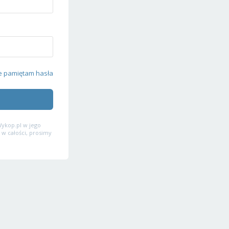
e pamiętam hasła
ykop.pl w jego
 w całości, prosimy