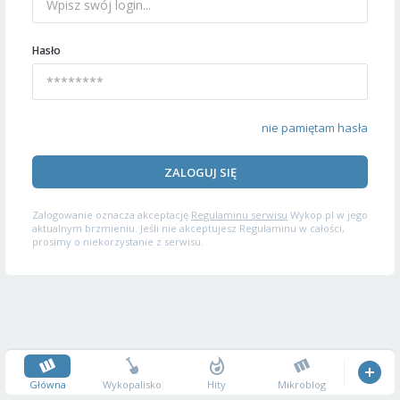
Hasło
nie pamiętam hasła
ZALOGUJ SIĘ
Zalogowanie oznacza akceptację
Regulaminu serwisu
Wykop.pl w jego
aktualnym brzmieniu. Jeśli nie akceptujesz Regulaminu w całości,
prosimy o niekorzystanie z serwisu.
Główna
Wykopalisko
Hity
Mikroblog