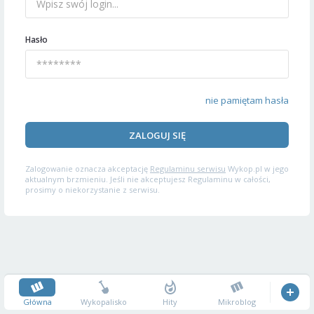
Hasło
nie pamiętam hasła
ZALOGUJ SIĘ
Zalogowanie oznacza akceptację
Regulaminu serwisu
Wykop.pl w jego
aktualnym brzmieniu. Jeśli nie akceptujesz Regulaminu w całości,
prosimy o niekorzystanie z serwisu.
Główna
Wykopalisko
Hity
Mikroblog