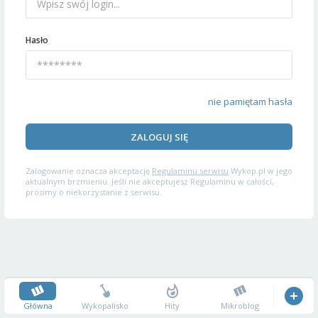
Hasło
nie pamiętam hasła
ZALOGUJ SIĘ
Zalogowanie oznacza akceptację
Regulaminu serwisu
Wykop.pl w jego
aktualnym brzmieniu. Jeśli nie akceptujesz Regulaminu w całości,
prosimy o niekorzystanie z serwisu.
Główna
Wykopalisko
Hity
Mikroblog