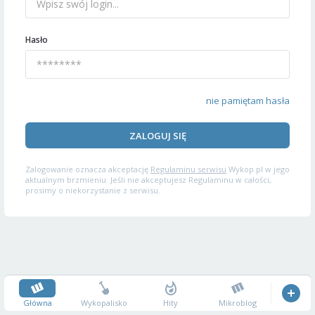
Hasło
nie pamiętam hasła
ZALOGUJ SIĘ
Zalogowanie oznacza akceptację
Regulaminu serwisu
Wykop.pl w jego
aktualnym brzmieniu. Jeśli nie akceptujesz Regulaminu w całości,
prosimy o niekorzystanie z serwisu.
Główna
Wykopalisko
Hity
Mikroblog