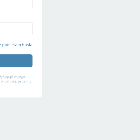
e pamiętam hasła
ykop.pl w jego
 w całości, prosimy