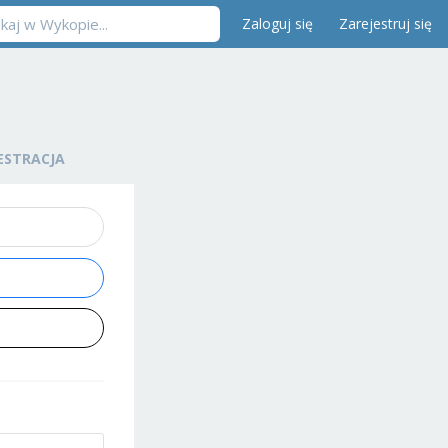
Zaloguj się
Zarejestruj się
ESTRACJA