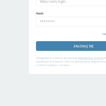
Hasło
ni
ZALOGUJ SIĘ
Zalogowanie oznacza akceptację
Regulaminu serwisu
W
aktualnym brzmieniu. Jeśli nie akceptujesz Regulaminu
o niekorzystanie z serwisu.