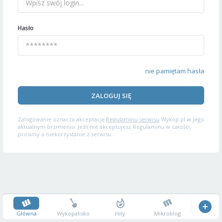
Hasło
nie pamiętam hasła
ZALOGUJ SIĘ
Zalogowanie oznacza akceptację
Regulaminu serwisu
Wykop.pl w jego
aktualnym brzmieniu. Jeśli nie akceptujesz Regulaminu w całości,
prosimy o niekorzystanie z serwisu.
Główna
Wykopalisko
Hity
Mikroblog