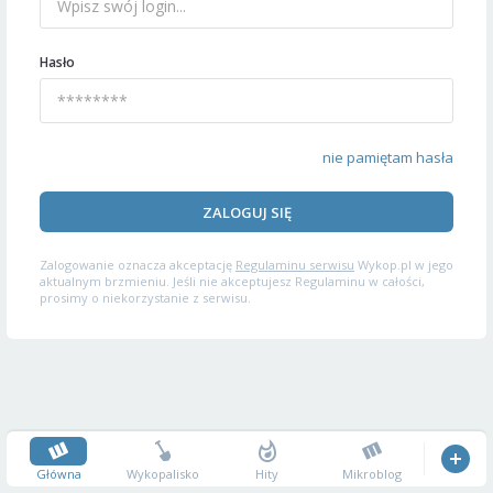
Hasło
nie pamiętam hasła
ZALOGUJ SIĘ
Zalogowanie oznacza akceptację
Regulaminu serwisu
Wykop.pl w jego
aktualnym brzmieniu. Jeśli nie akceptujesz Regulaminu w całości,
prosimy o niekorzystanie z serwisu.
Główna
Wykopalisko
Hity
Mikroblog