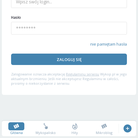
Hasło
nie pamiętam hasła
ZALOGUJ SIĘ
Zalogowanie oznacza akceptację
Regulaminu serwisu
Wykop.pl w jego
aktualnym brzmieniu. Jeśli nie akceptujesz Regulaminu w całości,
prosimy o niekorzystanie z serwisu.
Główna
Wykopalisko
Hity
Mikroblog