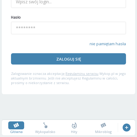
Hasło
nie pamiętam hasła
ZALOGUJ SIĘ
Zalogowanie oznacza akceptację
Regulaminu serwisu
Wykop.pl w jego
aktualnym brzmieniu. Jeśli nie akceptujesz Regulaminu w całości,
prosimy o niekorzystanie z serwisu.
Główna
Wykopalisko
Hity
Mikroblog