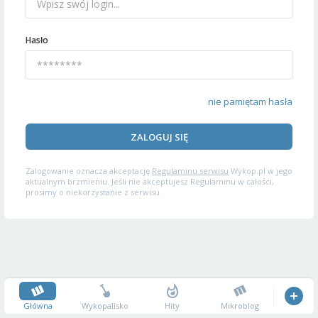
Hasło
nie pamiętam hasła
ZALOGUJ SIĘ
Zalogowanie oznacza akceptację
Regulaminu serwisu
Wykop.pl w jego
aktualnym brzmieniu. Jeśli nie akceptujesz Regulaminu w całości,
prosimy o niekorzystanie z serwisu.
Główna
Wykopalisko
Hity
Mikroblog